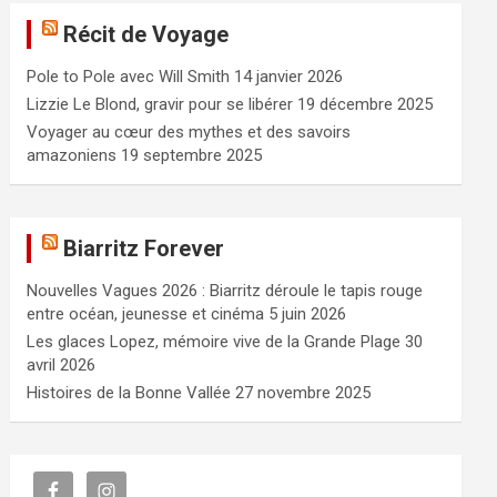
e
Récit de Voyage
r
c
Pole to Pole avec Will Smith
14 janvier 2026
h
e
Lizzie Le Blond, gravir pour se libérer
19 décembre 2025
r
Voyager au cœur des mythes et des savoirs
amazoniens
19 septembre 2025
Biarritz Forever
Nouvelles Vagues 2026 : Biarritz déroule le tapis rouge
entre océan, jeunesse et cinéma
5 juin 2026
Les glaces Lopez, mémoire vive de la Grande Plage
30
avril 2026
Histoires de la Bonne Vallée
27 novembre 2025