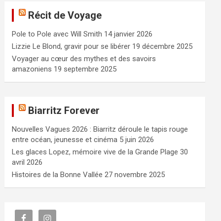
e
Récit de Voyage
r
c
Pole to Pole avec Will Smith
14 janvier 2026
h
e
Lizzie Le Blond, gravir pour se libérer
19 décembre 2025
r
Voyager au cœur des mythes et des savoirs
amazoniens
19 septembre 2025
Biarritz Forever
Nouvelles Vagues 2026 : Biarritz déroule le tapis rouge
entre océan, jeunesse et cinéma
5 juin 2026
Les glaces Lopez, mémoire vive de la Grande Plage
30
avril 2026
Histoires de la Bonne Vallée
27 novembre 2025