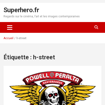
Aller
au
Superhero.fr
contenu
Regards sur le cinéma, l’art et les images contemporaines
Accueil
h-street
Étiquette :
h-street