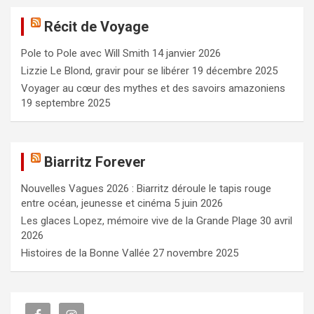
e
Récit de Voyage
r
c
Pole to Pole avec Will Smith
14 janvier 2026
h
e
Lizzie Le Blond, gravir pour se libérer
19 décembre 2025
r
Voyager au cœur des mythes et des savoirs amazoniens
19 septembre 2025
Biarritz Forever
Nouvelles Vagues 2026 : Biarritz déroule le tapis rouge
entre océan, jeunesse et cinéma
5 juin 2026
Les glaces Lopez, mémoire vive de la Grande Plage
30 avril
2026
Histoires de la Bonne Vallée
27 novembre 2025