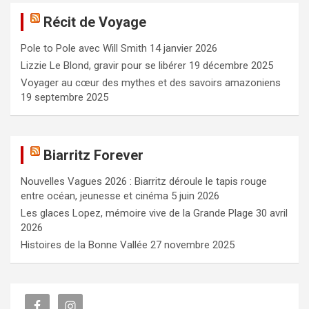
e
Récit de Voyage
r
c
Pole to Pole avec Will Smith
14 janvier 2026
h
e
Lizzie Le Blond, gravir pour se libérer
19 décembre 2025
r
Voyager au cœur des mythes et des savoirs amazoniens
19 septembre 2025
Biarritz Forever
Nouvelles Vagues 2026 : Biarritz déroule le tapis rouge
entre océan, jeunesse et cinéma
5 juin 2026
Les glaces Lopez, mémoire vive de la Grande Plage
30 avril
2026
Histoires de la Bonne Vallée
27 novembre 2025