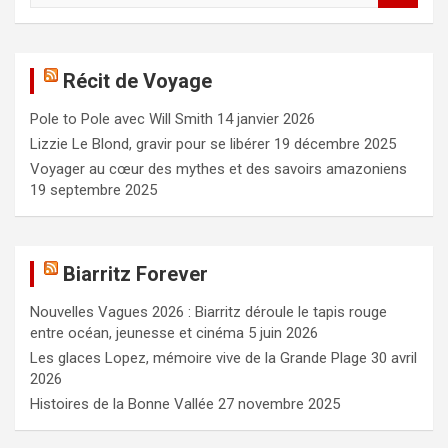
c
h
e
Récit de Voyage
r
c
Pole to Pole avec Will Smith
14 janvier 2026
h
e
Lizzie Le Blond, gravir pour se libérer
19 décembre 2025
r
Voyager au cœur des mythes et des savoirs amazoniens
19 septembre 2025
Biarritz Forever
Nouvelles Vagues 2026 : Biarritz déroule le tapis rouge
entre océan, jeunesse et cinéma
5 juin 2026
Les glaces Lopez, mémoire vive de la Grande Plage
30 avril
2026
Histoires de la Bonne Vallée
27 novembre 2025