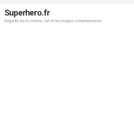
Aller
au
Superhero.fr
contenu
Regards sur le cinéma, l’art et les images contemporaines