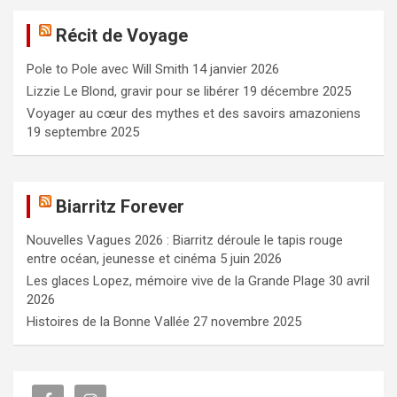
e
Récit de Voyage
r
c
Pole to Pole avec Will Smith
14 janvier 2026
h
e
Lizzie Le Blond, gravir pour se libérer
19 décembre 2025
r
Voyager au cœur des mythes et des savoirs amazoniens
19 septembre 2025
Biarritz Forever
Nouvelles Vagues 2026 : Biarritz déroule le tapis rouge
entre océan, jeunesse et cinéma
5 juin 2026
Les glaces Lopez, mémoire vive de la Grande Plage
30 avril
2026
Histoires de la Bonne Vallée
27 novembre 2025