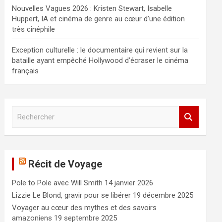
Nouvelles Vagues 2026 : Kristen Stewart, Isabelle
Huppert, IA et cinéma de genre au cœur d’une édition
très cinéphile
Exception culturelle : le documentaire qui revient sur la
bataille ayant empêché Hollywood d’écraser le cinéma
français
R
e
c
h
e
Récit de Voyage
r
c
Pole to Pole avec Will Smith
14 janvier 2026
h
e
Lizzie Le Blond, gravir pour se libérer
19 décembre 2025
r
Voyager au cœur des mythes et des savoirs
amazoniens
19 septembre 2025