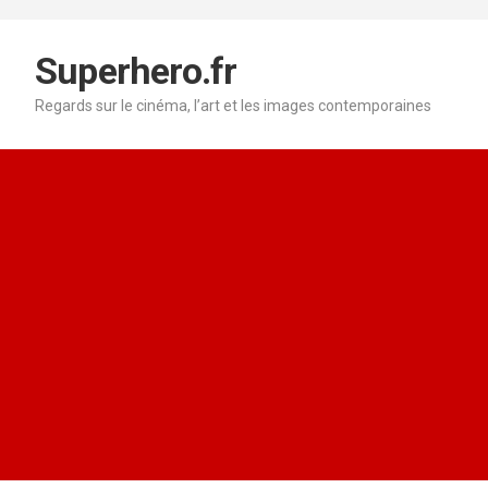
Aller
au
contenu
Superhero.fr
Regards sur le cinéma, l’art et les images contemporaines