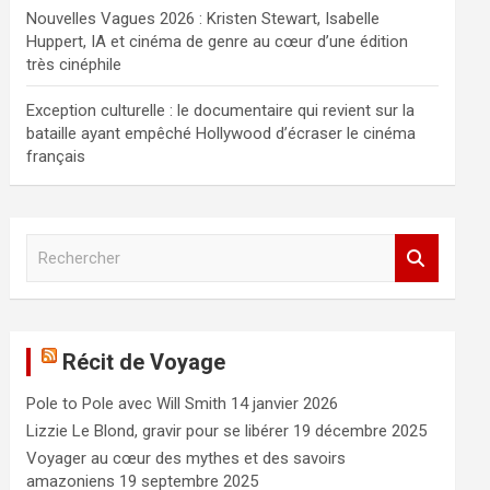
Nouvelles Vagues 2026 : Kristen Stewart, Isabelle
Huppert, IA et cinéma de genre au cœur d’une édition
très cinéphile
Exception culturelle : le documentaire qui revient sur la
bataille ayant empêché Hollywood d’écraser le cinéma
français
R
e
c
h
e
Récit de Voyage
r
c
Pole to Pole avec Will Smith
14 janvier 2026
h
e
Lizzie Le Blond, gravir pour se libérer
19 décembre 2025
r
Voyager au cœur des mythes et des savoirs
amazoniens
19 septembre 2025