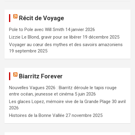
h
e
Récit de Voyage
r
c
Pole to Pole avec Will Smith
14 janvier 2026
h
e
Lizzie Le Blond, gravir pour se libérer
19 décembre 2025
r
Voyager au cœur des mythes et des savoirs amazoniens
19 septembre 2025
Biarritz Forever
Nouvelles Vagues 2026 : Biarritz déroule le tapis rouge
entre océan, jeunesse et cinéma
5 juin 2026
Les glaces Lopez, mémoire vive de la Grande Plage
30 avril
2026
Histoires de la Bonne Vallée
27 novembre 2025