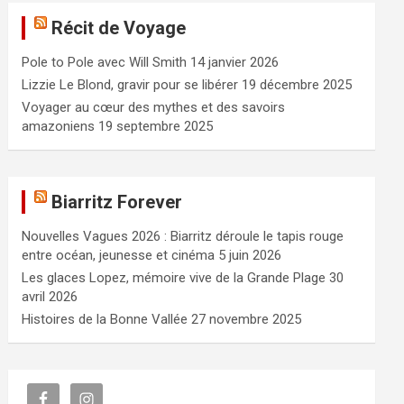
e
Récit de Voyage
r
c
Pole to Pole avec Will Smith
14 janvier 2026
h
e
Lizzie Le Blond, gravir pour se libérer
19 décembre 2025
r
Voyager au cœur des mythes et des savoirs
amazoniens
19 septembre 2025
Biarritz Forever
Nouvelles Vagues 2026 : Biarritz déroule le tapis rouge
entre océan, jeunesse et cinéma
5 juin 2026
Les glaces Lopez, mémoire vive de la Grande Plage
30
avril 2026
Histoires de la Bonne Vallée
27 novembre 2025