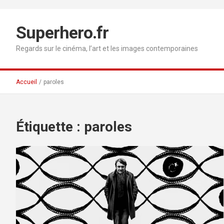
Aller
au
contenu
Superhero.fr
Regards sur le cinéma, l’art et les images contemporaines
Accueil
paroles
Étiquette :
paroles