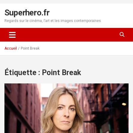
Aller
au
Superhero.fr
contenu
Regards sur le cinéma, l’art et les images contemporaines
Accueil
Point Break
Étiquette :
Point Break