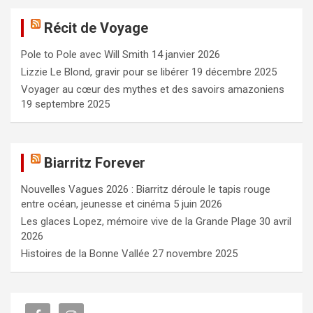
e
Récit de Voyage
r
c
Pole to Pole avec Will Smith
14 janvier 2026
h
e
Lizzie Le Blond, gravir pour se libérer
19 décembre 2025
r
Voyager au cœur des mythes et des savoirs amazoniens
19 septembre 2025
Biarritz Forever
Nouvelles Vagues 2026 : Biarritz déroule le tapis rouge
entre océan, jeunesse et cinéma
5 juin 2026
Les glaces Lopez, mémoire vive de la Grande Plage
30 avril
2026
Histoires de la Bonne Vallée
27 novembre 2025