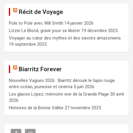
e
Récit de Voyage
r
c
Pole to Pole avec Will Smith
14 janvier 2026
h
e
Lizzie Le Blond, gravir pour se libérer
19 décembre 2025
r
Voyager au cœur des mythes et des savoirs amazoniens
19 septembre 2025
Biarritz Forever
Nouvelles Vagues 2026 : Biarritz déroule le tapis rouge
entre océan, jeunesse et cinéma
5 juin 2026
Les glaces Lopez, mémoire vive de la Grande Plage
30 avril
2026
Histoires de la Bonne Vallée
27 novembre 2025