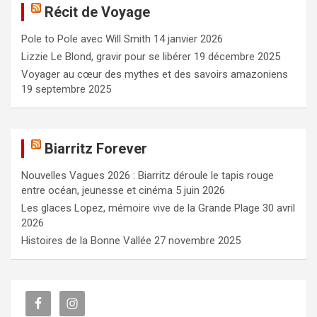
Récit de Voyage
r
c
Pole to Pole avec Will Smith
14 janvier 2026
h
e
Lizzie Le Blond, gravir pour se libérer
19 décembre 2025
r
Voyager au cœur des mythes et des savoirs amazoniens
19 septembre 2025
Biarritz Forever
Nouvelles Vagues 2026 : Biarritz déroule le tapis rouge
entre océan, jeunesse et cinéma
5 juin 2026
Les glaces Lopez, mémoire vive de la Grande Plage
30 avril
2026
Histoires de la Bonne Vallée
27 novembre 2025