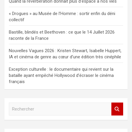
Quand la réverbération donnait plus d’espace à nos vies
« Drogues » au Musée de l’Homme : sortir enfin du déni
collectif
Bastille, blindés et Beethoven : ce que le 14 Juillet 2026
raconte de la France
Nouvelles Vagues 2026 : Kristen Stewart, Isabelle Huppert,
IA et cinéma de genre au cœur d’une édition très cinéphile
Exception culturelle : le documentaire qui revient sur la
bataille ayant empêché Hollywood d’écraser le cinéma
français
R
e
c
h
e