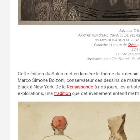
Salvador DAL
APPARITION D’UNE INFANTE DE VELA
ou MYSTIFICATION DE « LAS
Gouache et encre de
Chine
s
23,4
OEuvre réalisé
Illustration pour The Secret Life o
Cette édition du Salon met en lumière le thème du « dessin
Marco Simone Bolzoni, conservateur des dessins de maîtres 
Black à New York. De la
Renaissance
à nos jours, les artiste
explorations, une
tradition
que cet événement entend mettre