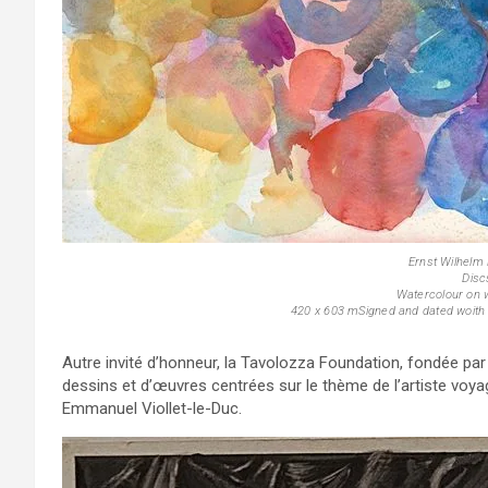
Ernst Wilhelm
Disc
Watercolour on w
420 x 603 mSigned and dated woith b
Autre invité d’honneur, la Tavolozza Foundation, fondée par 
dessins et d’œuvres centrées sur le thème de l’artiste voya
Emmanuel Viollet-le-Duc.