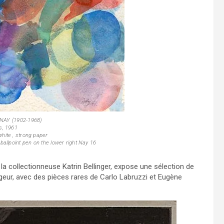
 NAY (1902-1968)
s, 1961
hite , strong paper
allpoint pen on the lower right Nay 16
la collectionneuse Katrin Bellinger, expose une sélection de
geur, avec des pièces rares de Carlo Labruzzi et Eugène