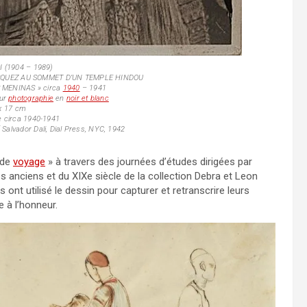
I (1904 – 1989)
SQUEZ AU SOMMET D’UN TEMPLE HINDOU
 MENINAS » circa
1940
– 1941
ur
photographie
en
noir et blanc
 x 17 cm
e circa 1940-1941
f Salvador Dali, Dial Press, NYC, 1942
 de
voyage
» à travers des journées d’études dirigées par
anciens et du XIXe siècle de la collection Debra et Leon
s ont utilisé le dessin pour capturer et retranscrire leurs
 à l’honneur.