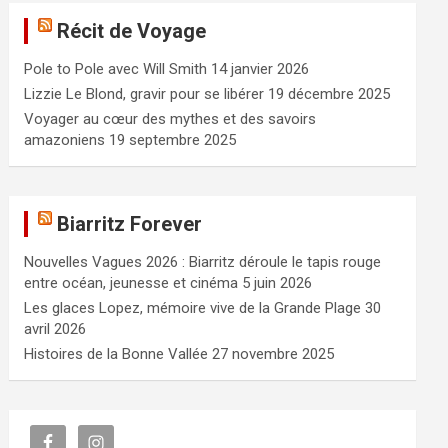
e
Récit de Voyage
r
c
Pole to Pole avec Will Smith
14 janvier 2026
h
e
Lizzie Le Blond, gravir pour se libérer
19 décembre 2025
r
Voyager au cœur des mythes et des savoirs
amazoniens
19 septembre 2025
Biarritz Forever
Nouvelles Vagues 2026 : Biarritz déroule le tapis rouge
entre océan, jeunesse et cinéma
5 juin 2026
Les glaces Lopez, mémoire vive de la Grande Plage
30
avril 2026
Histoires de la Bonne Vallée
27 novembre 2025