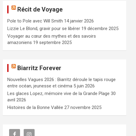
e
Récit de Voyage
r
c
Pole to Pole avec Will Smith
14 janvier 2026
h
e
Lizzie Le Blond, gravir pour se libérer
19 décembre 2025
r
Voyager au cœur des mythes et des savoirs
amazoniens
19 septembre 2025
Biarritz Forever
Nouvelles Vagues 2026 : Biarritz déroule le tapis rouge
entre océan, jeunesse et cinéma
5 juin 2026
Les glaces Lopez, mémoire vive de la Grande Plage
30
avril 2026
Histoires de la Bonne Vallée
27 novembre 2025