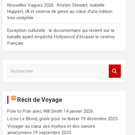
Nouvelles Vagues 2026 : Kristen Stewart, Isabelle
Huppert, IA et cinéma de genre au cœur d’une édition
très cinéphile
Exception culturelle : le documentaire qui revient sur la
bataille ayant empêché Hollywood d’écraser le cinéma
français
R
e
c
h
e
Récit de Voyage
r
c
Pole to Pole avec Will Smith
14 janvier 2026
h
e
Lizzie Le Blond, gravir pour se libérer
19 décembre 2025
r
Voyager au cœur des mythes et des savoirs
amazoniens
19 septembre 2025