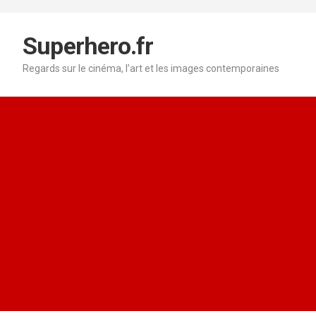
Aller
au
contenu
Superhero.fr
Regards sur le cinéma, l’art et les images contemporaines