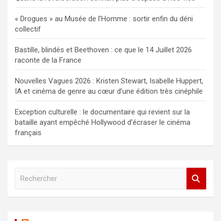
« Drogues » au Musée de l’Homme : sortir enfin du déni
collectif
Bastille, blindés et Beethoven : ce que le 14 Juillet 2026
raconte de la France
Nouvelles Vagues 2026 : Kristen Stewart, Isabelle Huppert,
IA et cinéma de genre au cœur d’une édition très cinéphile
Exception culturelle : le documentaire qui revient sur la
bataille ayant empêché Hollywood d’écraser le cinéma
français
R
e
c
h
e