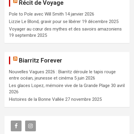
Récit de Voyage
r
c
Pole to Pole avec Will Smith
14 janvier 2026
h
e
Lizzie Le Blond, gravir pour se libérer
19 décembre 2025
r
Voyager au cœur des mythes et des savoirs amazoniens
19 septembre 2025
Biarritz Forever
Nouvelles Vagues 2026 : Biarritz déroule le tapis rouge
entre océan, jeunesse et cinéma
5 juin 2026
Les glaces Lopez, mémoire vive de la Grande Plage
30 avril
2026
Histoires de la Bonne Vallée
27 novembre 2025