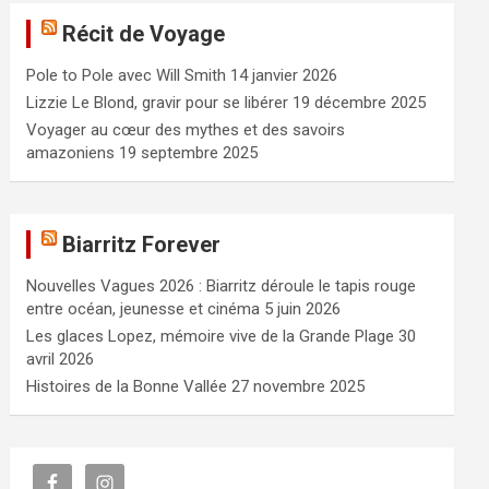
e
Récit de Voyage
r
c
Pole to Pole avec Will Smith
14 janvier 2026
h
e
Lizzie Le Blond, gravir pour se libérer
19 décembre 2025
r
Voyager au cœur des mythes et des savoirs
amazoniens
19 septembre 2025
Biarritz Forever
Nouvelles Vagues 2026 : Biarritz déroule le tapis rouge
entre océan, jeunesse et cinéma
5 juin 2026
Les glaces Lopez, mémoire vive de la Grande Plage
30
avril 2026
Histoires de la Bonne Vallée
27 novembre 2025