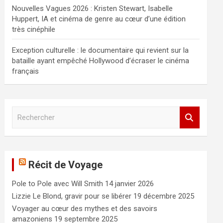
Nouvelles Vagues 2026 : Kristen Stewart, Isabelle
Huppert, IA et cinéma de genre au cœur d’une édition
très cinéphile
Exception culturelle : le documentaire qui revient sur la
bataille ayant empêché Hollywood d’écraser le cinéma
français
R
e
c
h
e
Récit de Voyage
r
c
Pole to Pole avec Will Smith
14 janvier 2026
h
e
Lizzie Le Blond, gravir pour se libérer
19 décembre 2025
r
Voyager au cœur des mythes et des savoirs
amazoniens
19 septembre 2025