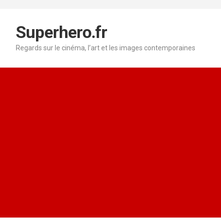
Aller
au
contenu
Superhero.fr
Regards sur le cinéma, l’art et les images contemporaines