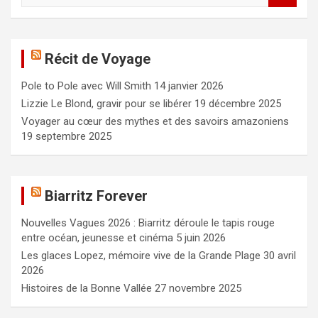
c
h
e
Récit de Voyage
r
c
Pole to Pole avec Will Smith
14 janvier 2026
h
e
Lizzie Le Blond, gravir pour se libérer
19 décembre 2025
r
Voyager au cœur des mythes et des savoirs amazoniens
19 septembre 2025
Biarritz Forever
Nouvelles Vagues 2026 : Biarritz déroule le tapis rouge
entre océan, jeunesse et cinéma
5 juin 2026
Les glaces Lopez, mémoire vive de la Grande Plage
30 avril
2026
Histoires de la Bonne Vallée
27 novembre 2025