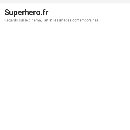
Aller
au
Superhero.fr
contenu
Regards sur le cinéma, l’art et les images contemporaines