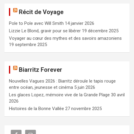
e
Récit de Voyage
r
c
Pole to Pole avec Will Smith
14 janvier 2026
h
e
Lizzie Le Blond, gravir pour se libérer
19 décembre 2025
r
Voyager au cœur des mythes et des savoirs amazoniens
19 septembre 2025
Biarritz Forever
Nouvelles Vagues 2026 : Biarritz déroule le tapis rouge
entre océan, jeunesse et cinéma
5 juin 2026
Les glaces Lopez, mémoire vive de la Grande Plage
30 avril
2026
Histoires de la Bonne Vallée
27 novembre 2025