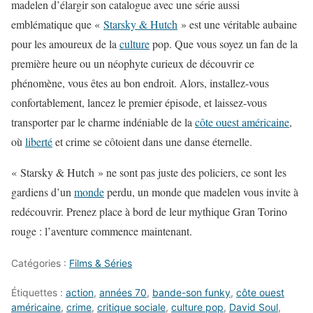
madelen d’élargir son catalogue avec une série aussi
emblématique que «
Starsky & Hutch
» est une véritable aubaine
pour les amoureux de la
culture
pop. Que vous soyez un fan de la
première heure ou un néophyte curieux de découvrir ce
phénomène, vous êtes au bon endroit. Alors, installez-vous
confortablement, lancez le premier épisode, et laissez-vous
transporter par le charme indéniable de la
côte ouest américaine
,
où
liberté
et crime se côtoient dans une danse éternelle.
« Starsky & Hutch » ne sont pas juste des policiers, ce sont les
gardiens d’un
monde
perdu, un monde que madelen vous invite à
redécouvrir. Prenez place à bord de leur mythique Gran Torino
rouge : l’aventure commence maintenant.
Catégories :
Films & Séries
Étiquettes :
action
,
années 70
,
bande-son funky
,
côte ouest
américaine
,
crime
,
critique sociale
,
culture pop
,
David Soul
,