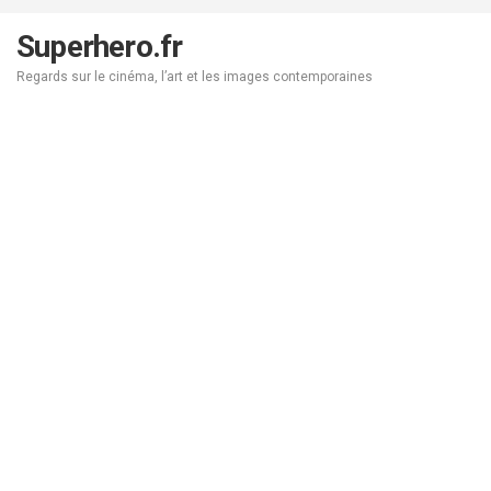
Aller
au
Superhero.fr
contenu
Regards sur le cinéma, l’art et les images contemporaines