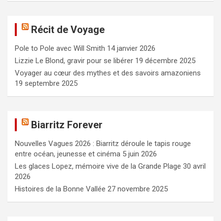
h
e
Récit de Voyage
r
c
Pole to Pole avec Will Smith
14 janvier 2026
h
e
Lizzie Le Blond, gravir pour se libérer
19 décembre 2025
r
Voyager au cœur des mythes et des savoirs amazoniens
19 septembre 2025
Biarritz Forever
Nouvelles Vagues 2026 : Biarritz déroule le tapis rouge
entre océan, jeunesse et cinéma
5 juin 2026
Les glaces Lopez, mémoire vive de la Grande Plage
30 avril
2026
Histoires de la Bonne Vallée
27 novembre 2025