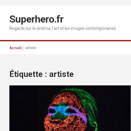
Aller
au
contenu
Superhero.fr
Regards sur le cinéma, l’art et les images contemporaines
Accueil
artiste
Étiquette :
artiste