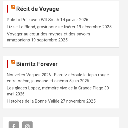
e
Récit de Voyage
r
c
Pole to Pole avec Will Smith
14 janvier 2026
h
e
Lizzie Le Blond, gravir pour se libérer
19 décembre 2025
r
Voyager au cœur des mythes et des savoirs
amazoniens
19 septembre 2025
Biarritz Forever
Nouvelles Vagues 2026 : Biarritz déroule le tapis rouge
entre océan, jeunesse et cinéma
5 juin 2026
Les glaces Lopez, mémoire vive de la Grande Plage
30
avril 2026
Histoires de la Bonne Vallée
27 novembre 2025