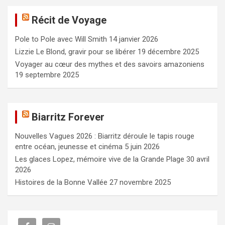
e
Récit de Voyage
r
c
Pole to Pole avec Will Smith
14 janvier 2026
h
e
Lizzie Le Blond, gravir pour se libérer
19 décembre 2025
r
Voyager au cœur des mythes et des savoirs amazoniens
19 septembre 2025
Biarritz Forever
Nouvelles Vagues 2026 : Biarritz déroule le tapis rouge
entre océan, jeunesse et cinéma
5 juin 2026
Les glaces Lopez, mémoire vive de la Grande Plage
30 avril
2026
Histoires de la Bonne Vallée
27 novembre 2025