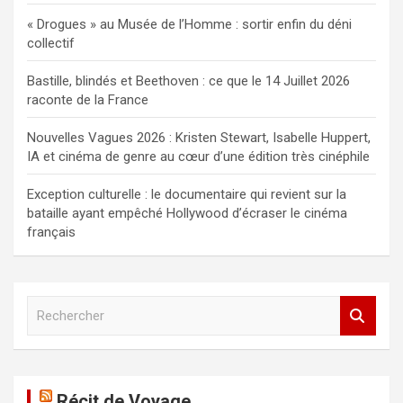
« Drogues » au Musée de l’Homme : sortir enfin du déni
collectif
Bastille, blindés et Beethoven : ce que le 14 Juillet 2026
raconte de la France
Nouvelles Vagues 2026 : Kristen Stewart, Isabelle Huppert,
IA et cinéma de genre au cœur d’une édition très cinéphile
Exception culturelle : le documentaire qui revient sur la
bataille ayant empêché Hollywood d’écraser le cinéma
français
R
e
c
h
e
Récit de Voyage
r