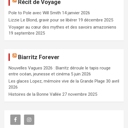
Récit de Voyage
r
c
Pole to Pole avec Will Smith
14 janvier 2026
h
e
Lizzie Le Blond, gravir pour se libérer
19 décembre 2025
r
Voyager au cœur des mythes et des savoirs amazoniens
19 septembre 2025
Biarritz Forever
Nouvelles Vagues 2026 : Biarritz déroule le tapis rouge
entre océan, jeunesse et cinéma
5 juin 2026
Les glaces Lopez, mémoire vive de la Grande Plage
30 avril
2026
Histoires de la Bonne Vallée
27 novembre 2025