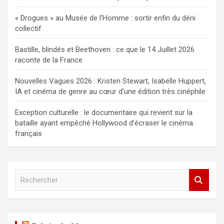
« Drogues » au Musée de l’Homme : sortir enfin du déni
collectif
Bastille, blindés et Beethoven : ce que le 14 Juillet 2026
raconte de la France
Nouvelles Vagues 2026 : Kristen Stewart, Isabelle Huppert,
IA et cinéma de genre au cœur d’une édition très cinéphile
Exception culturelle : le documentaire qui revient sur la
bataille ayant empêché Hollywood d’écraser le cinéma
français
R
e
c
h
e