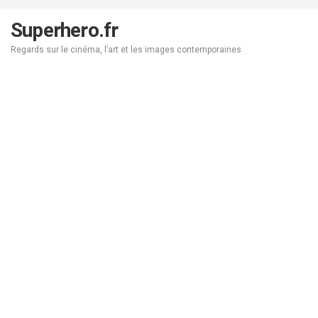
Aller
au
Superhero.fr
contenu
Regards sur le cinéma, l’art et les images contemporaines