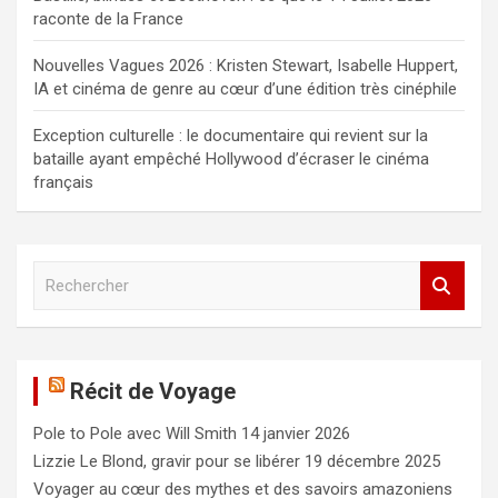
raconte de la France
Nouvelles Vagues 2026 : Kristen Stewart, Isabelle Huppert,
IA et cinéma de genre au cœur d’une édition très cinéphile
Exception culturelle : le documentaire qui revient sur la
bataille ayant empêché Hollywood d’écraser le cinéma
français
R
e
c
h
e
Récit de Voyage
r
c
Pole to Pole avec Will Smith
14 janvier 2026
h
e
Lizzie Le Blond, gravir pour se libérer
19 décembre 2025
r
Voyager au cœur des mythes et des savoirs amazoniens