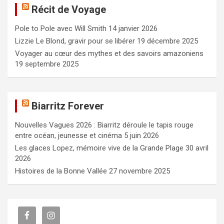
Récit de Voyage
r
c
Pole to Pole avec Will Smith
14 janvier 2026
h
e
Lizzie Le Blond, gravir pour se libérer
19 décembre 2025
r
Voyager au cœur des mythes et des savoirs amazoniens
19 septembre 2025
Biarritz Forever
Nouvelles Vagues 2026 : Biarritz déroule le tapis rouge
entre océan, jeunesse et cinéma
5 juin 2026
Les glaces Lopez, mémoire vive de la Grande Plage
30 avril
2026
Histoires de la Bonne Vallée
27 novembre 2025