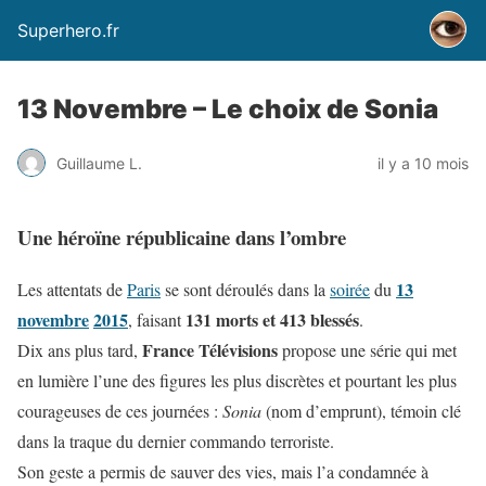
Superhero.fr
13 Novembre – Le choix de Sonia
Guillaume L.
il y a 10 mois
Une héroïne républicaine dans l’ombre
13
Les attentats de
Paris
se sont déroulés dans la
soirée
du
novembre
2015
131 morts et 413 blessés
, faisant
.
France Télévisions
Dix ans plus tard,
propose une série qui met
en lumière l’une des figures les plus discrètes et pourtant les plus
courageuses de ces journées :
Sonia
(nom d’emprunt), témoin clé
dans la traque du dernier commando terroriste.
Son geste a permis de sauver des vies, mais l’a condamnée à