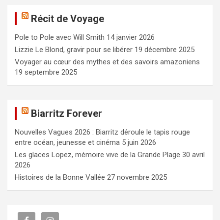
e
Récit de Voyage
r
c
Pole to Pole avec Will Smith
14 janvier 2026
h
e
Lizzie Le Blond, gravir pour se libérer
19 décembre 2025
r
Voyager au cœur des mythes et des savoirs amazoniens
19 septembre 2025
Biarritz Forever
Nouvelles Vagues 2026 : Biarritz déroule le tapis rouge
entre océan, jeunesse et cinéma
5 juin 2026
Les glaces Lopez, mémoire vive de la Grande Plage
30 avril
2026
Histoires de la Bonne Vallée
27 novembre 2025