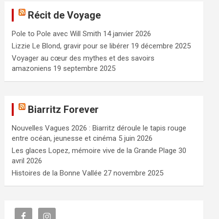
e
Récit de Voyage
r
c
Pole to Pole avec Will Smith
14 janvier 2026
h
e
Lizzie Le Blond, gravir pour se libérer
19 décembre 2025
r
Voyager au cœur des mythes et des savoirs
amazoniens
19 septembre 2025
Biarritz Forever
Nouvelles Vagues 2026 : Biarritz déroule le tapis rouge
entre océan, jeunesse et cinéma
5 juin 2026
Les glaces Lopez, mémoire vive de la Grande Plage
30
avril 2026
Histoires de la Bonne Vallée
27 novembre 2025