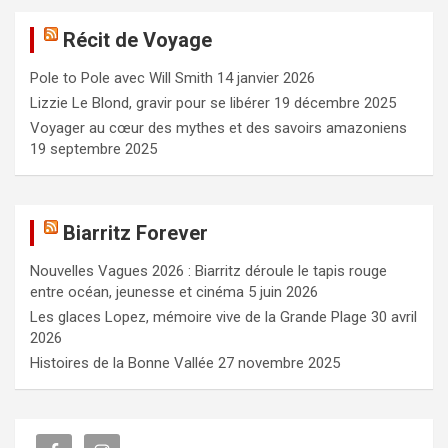
e
Récit de Voyage
r
c
Pole to Pole avec Will Smith
14 janvier 2026
h
e
Lizzie Le Blond, gravir pour se libérer
19 décembre 2025
r
Voyager au cœur des mythes et des savoirs amazoniens
19 septembre 2025
Biarritz Forever
Nouvelles Vagues 2026 : Biarritz déroule le tapis rouge
entre océan, jeunesse et cinéma
5 juin 2026
Les glaces Lopez, mémoire vive de la Grande Plage
30 avril
2026
Histoires de la Bonne Vallée
27 novembre 2025