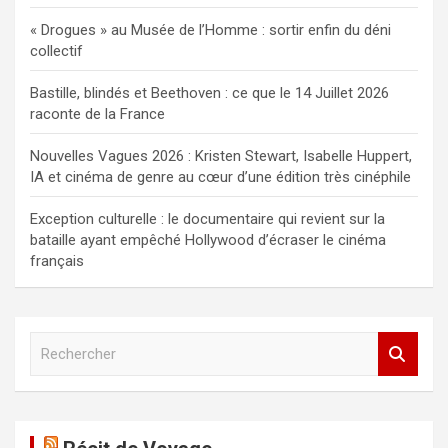
« Drogues » au Musée de l’Homme : sortir enfin du déni
collectif
Bastille, blindés et Beethoven : ce que le 14 Juillet 2026
raconte de la France
Nouvelles Vagues 2026 : Kristen Stewart, Isabelle Huppert,
IA et cinéma de genre au cœur d’une édition très cinéphile
Exception culturelle : le documentaire qui revient sur la
bataille ayant empêché Hollywood d’écraser le cinéma
français
R
e
c
h
e
r