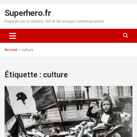
Aller
au
Superhero.fr
contenu
Regards sur le cinéma, l’art et les images contemporaines
Accueil
culture
Étiquette :
culture