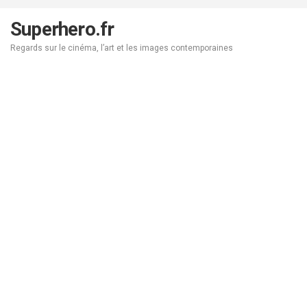
Aller
au
Superhero.fr
contenu
Regards sur le cinéma, l’art et les images contemporaines