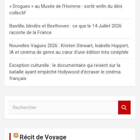
« Drogues » au Musée de l’Homme : sortir enfin du déni
collectif
Bastille, blindés et Beethoven : ce que le 14 Juillet 2026
raconte de la France
Nouvelles Vagues 2026 : Kristen Stewart, Isabelle Huppert,
IA et cinéma de genre au cœur d’une édition très cinéphile
Exception culturelle : le documentaire qui revient sur la
bataille ayant empêché Hollywood d’écraser le cinéma
français
R
e
c
h
e
Récit de Voyage
r