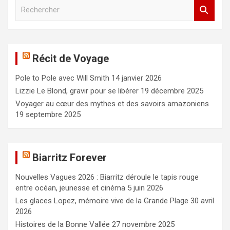
R
e
c
h
e
Récit de Voyage
r
c
Pole to Pole avec Will Smith
14 janvier 2026
h
e
Lizzie Le Blond, gravir pour se libérer
19 décembre 2025
r
Voyager au cœur des mythes et des savoirs amazoniens
19 septembre 2025
Biarritz Forever
Nouvelles Vagues 2026 : Biarritz déroule le tapis rouge
entre océan, jeunesse et cinéma
5 juin 2026
Les glaces Lopez, mémoire vive de la Grande Plage
30 avril
2026
Histoires de la Bonne Vallée
27 novembre 2025